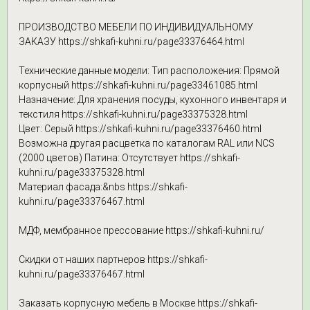
ПРОИЗВОДСТВО МЕБЕЛИ ПО ИНДИВИДУАЛЬНОМУ
ЗАКАЗУ https://shkafi-kuhni.ru/page33376464.html
Технические данные модели: Тип расположения: Прямой
корпусный https://shkafi-kuhni.ru/page33461085.html
Назначение: Для хранения посуды, кухонного инвентаря и
текстиля https://shkafi-kuhni.ru/page33375328.html
Цвет: Серый https://shkafi-kuhni.ru/page33376460.html
Возможна другая расцветка по каталогам RAL или NCS
(2000 цветов) Патина: Отсутствует https://shkafi-
kuhni.ru/page33375328.html
Материал фасада:&nbs https://shkafi-
kuhni.ru/page33376467.html
МДФ, мембранное прессование https://shkafi-kuhni.ru/
Скидки от наших партнеров https://shkafi-
kuhni.ru/page33376467.html
Заказать корпусную мебель в Москве https://shkafi-