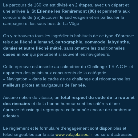
Le parcours de 160 km est divisé en 2 étapes, avec un départ et
une arrivée à
St Etienne les Remiremont (88)
et permettra aux
concurrents de (re)découvrir le sud vosgien et en particulier la
campagne et les sous-bois de La Vôge.
On y retrouvera tous les ingrédients habituels de ce type d’épreuve
tels que
fléché allemand, cartographie, commode, labyrinthe,
damier et autre fléché métré
, sans omettre les traditionnelles
cases miroir
qui perturbent si souvent les navigateurs.
Cette épreuve est inscrite au calendrier du Challenge T.R.A.C.E. et
apportera des points aux concurrents de la catégorie
« Navigation » dans le cadre de ce challenge qui récompense les
meilleurs pilotes et navigateurs de l’année.
Aucune notion de vitesse, un
total respect du code de la route et
des riverains
et de la bonne humeur sont les critères d’une
épreuve réussie qui regroupera cette année encore de nombreux
adeptes.
Le règlement et le formulaire d’engagement sont disponibles et
téléchargeables sur le site
www.valajolaises.fr
ou seront adressés