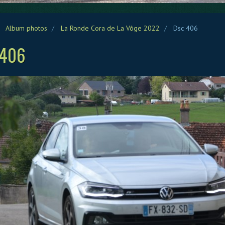
Album photos
La Ronde Cora de La Vôge 2022
Dsc 406
 406