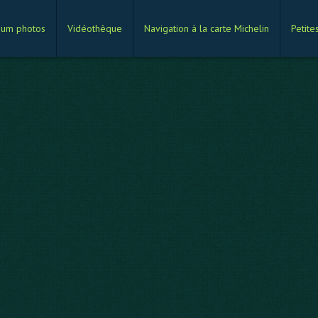
bum photos
Vidéothèque
Navigation à la carte Michelin
Petite